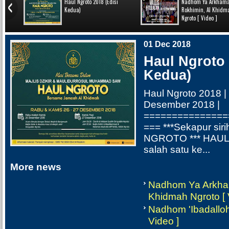
7
Haul Ngroto 2018 (Edisi
Nadhom Ya Arkham
Kedua)
Rokhimin, Al Khidm
Ngroto [ Video ]
01 Dec 2018
Haul Ngroto 
Kedua)
Haul Ngroto 2018 |
Desember 2018 |
===============
=== ***Sekapur sir
NGROTO *** HAU
salah satu ke...
More news
Nadhom Ya Arkham
Khidmah Ngroto [ 
Nadhom 'Ibadalloh
Video ]