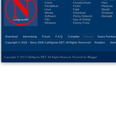
· Game
· Irsyadul Anam
· Haul
· Pendidikan
· FixArt
· Pitulasan
· Linux
· Fajar
· Maulid
· Wisata
· Download
· Sholawat
· Software
· Penny Network
· Manaqib
· Film
· Day of Defeat
· Windows
· Enemy Front
Download
·
Advertising
·
Forum
·
F.A.Q
·
Complain
· Garansi ·
Suara Pembac
Copyright ©
2026 - Since 2006 CahNgroto.NET, All Rights Reserved ·
Redaksi
·
Admi
Copyright © 2015
CahNgroto.NET
. All Rights Reserved. Powered by
Blogger