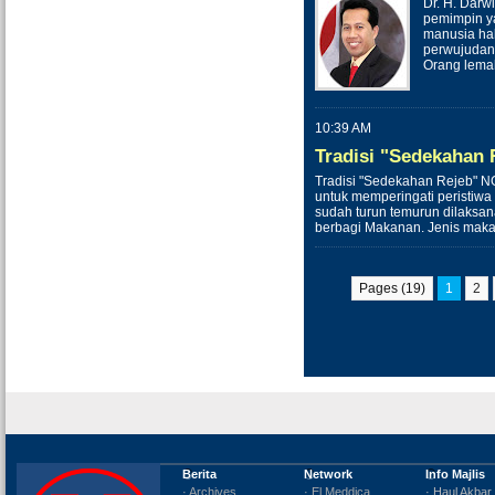
Dr. H. Darw
pemimpin y
manusia hak
perwujudan 
Orang lemah
10:39 AM
Tradisi "Sedekahan
Tradisi "Sedekahan Rejeb"
untuk memperingati peristiwa Is
sudah turun temurun dilaksa
berbagi Makanan. Jenis mak
Pages (19)
1
2
Berita
Network
Info Majlis
· Archives
· El Meddica
· Haul Akbar