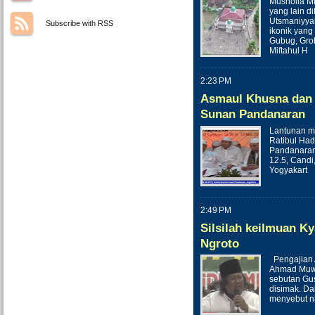
Musholla Mi
yang lain d
Utsmaniyya
Subscribe with RSS
ikonik yang
Gubug, Gro
Miftahul H
2:23 PM
Asmaul Khusna dan 
Sunan Pandanaran
Lantunan m
Ratibul Ha
Pandanaran 
12.5, Candi
Yogyakart
2:49 PM
Silsilah keilmuan K
Ngroto
Pengajian 
Ahmad Muwa
sebutan Gus
disimak. D
menyebut n