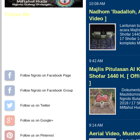
10:08 AM
Nadhom 'Ibadalloh, 
Follow Me
Video ]
Lantunan b
acara Majli
Shofar 1440
17 Shofar 1
kompleks M
9:42 AM
Majlis Pitulasan Al
Shofar 1440 H. [ Offi
Follow Ngroto on Facebook
]
Dokumentas
Follow Ngroto on Facebook Group
Maulidurros
Ngroto Bula
2018 / 17 S
Follow us on Twitter
Miftahul Hu
Follow us on Google+
9:14 AM
Aerial Video, Musho
Follow us on Pinterest