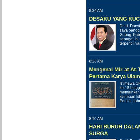
8:24 AM
DESAKU YANG KUC
Dr. H. Darw
saya bangga
Gubug, Kab
sebagai Ib
terpencil y
8:26 AM
Mengenal Mir-at At-T
Pertama Karya Ulam
Istimewa Ol
ke-15 hing
memainkan 
keilmuan Is
Persia, bah
8:10 AM
HARI BURUH DALA
SURGA