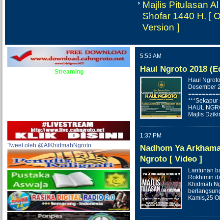
Majlis Pitulasan 
Shofar 1440 H. [ Of
Version ]
5:53 AM
Haul Ngroto 2018 (E
Streaming
Haul Ngroto
Desember 2
=========
***Sekapur
HAUL NGROT
Majlis Dzik
1:37 PM
Tweet oleh @AlKhidmahNgroto
Nadhom Ya Arkhama
Ngroto [ Video ]
Lantunan b
Rokhimin da
Khidmah Ng
berlangsung
Kamis,25 O