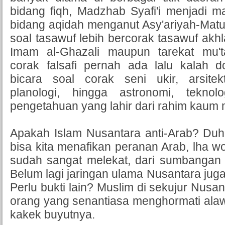
bidang fiqh, Madzhab Syafi'i menjadi m
bidang aqidah menganut Asy'ariyah-Matu
soal tasawuf lebih bercorak tasawuf akhla
Imam al-Ghazali maupun tarekat mu't
corak falsafi pernah ada lalu kalah d
bicara soal corak seni ukir, arsitek
planologi, hingga astronomi, teknol
pengetahuan yang lahir dari rahim kaum
Apakah Islam Nusantara anti-Arab? Duh
bisa kita menafikan peranan Arab, lha 
sudah sangat melekat, dari sumbangan k
Belum lagi jaringan ulama Nusantara juga
Perlu bukti lain? Muslim di sekujur Nusa
orang yang senantiasa menghormati alaw
kakek buyutnya.