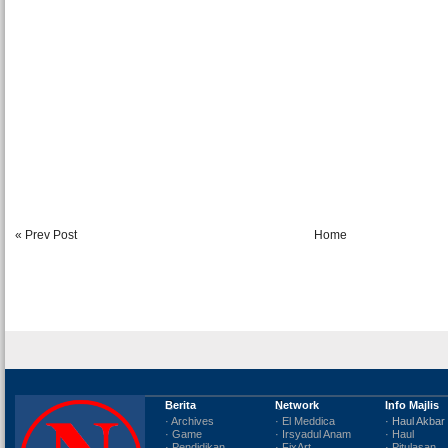
« Prev Post
Home
Berita
Network
Info Majlis
· Archives
· El Meddica
· Haul Akbar
· Game
· Irsyadul Anam
· Haul
· Pendidikan
· FixArt
· Pitulasan