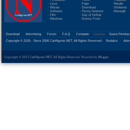
· Linux
· Fajar
· Maulid
· Wisata
· Download
· Sholawat
· Software
· Penny Network
· Manaqib
· Film
· Day of Defeat
· Windows
· Enemy Front
Download
·
Advertising
·
Forum
·
F.A.Q
·
Complain
· Garansi ·
Suara Pembac
Copyright ©
2026 - Since 2006 CahNgroto.NET, All Rights Reserved ·
Redaksi
·
Admi
Copyright © 2015
CahNgroto.NET
. All Rights Reserved. Powered by
Blogger