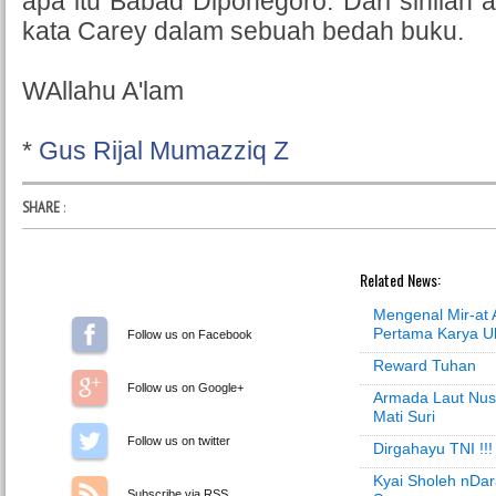
apa itu Babad Diponegoro. Dari sinilah a
kata Carey dalam sebuah bedah buku.
WAllahu A'lam
*
Gus Rijal Mumazziq Z
SHARE
:
Related News:
Mengenal Mir-at A
Pertama Karya U
Follow us on Facebook
Reward Tuhan
Follow us on Google+
Armada Laut Nus
Mati Suri
Follow us on Twitter
Dirgahayu TNI !!!
Kyai Sholeh nDara
Subscribe via RSS