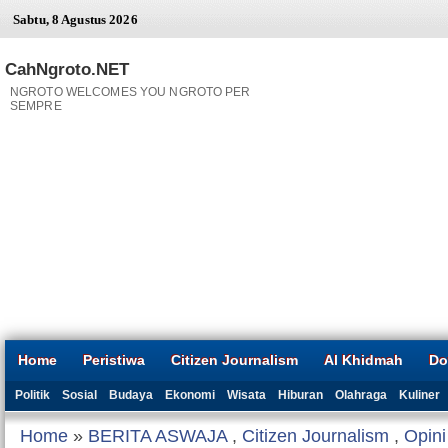
Sabtu, 8 Agustus 2026
CahNgroto.NET
NGROTO WELCOMES YOU NGROTO PER
SEMPRE
Home
Peristiwa
Citizen Journalism
Al Khidmah
Do
Politik
Sosial
Budaya
Ekonomi
Wisata
Hiburan
Olahraga
Kuliner
Home
»
BERITA ASWAJA
,
Citizen Journalism
,
Opini