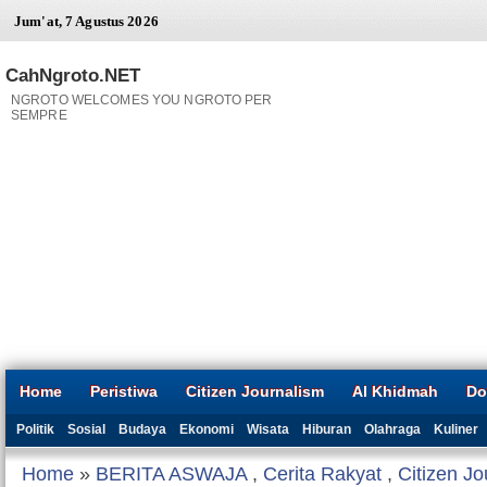
Jum'at, 7 Agustus 2026
CahNgroto.NET
NGROTO WELCOMES YOU NGROTO PER
SEMPRE
Home
Peristiwa
Citizen Journalism
Al Khidmah
Do
Politik
Sosial
Budaya
Ekonomi
Wisata
Hiburan
Olahraga
Kuliner
Home
»
BERITA ASWAJA
,
Cerita Rakyat
,
Citizen Jo