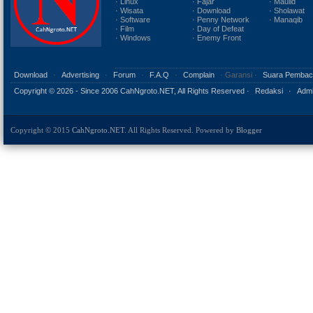
· Linux
· Fajar
· Maulid
· Wisata
· Download
· Sholawat
· Software
· Penny Network
· Manaqib
· Film
· Day of Defeat
· Windows
· Enemy Front
Download
·
Advertising
·
Forum
·
F.A.Q
·
Complain
· Garansi ·
Suara Pembac
Copyright ©
2026 - Since 2006 CahNgroto.NET, All Rights Reserved ·
Redaksi
·
Admi
Copyright © 2015
CahNgroto.NET
. All Rights Reserved. Powered by
Blogger