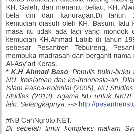
KH. Saleh, dan menantu beliau, KH. Alwi,
bela diri dan kanuragan.Di tahun 1
kemudian diasuh oleh KH. Basuni, lalu 
masa itu tidak ada lagi yang mondok d
kemudian KH.Ahmad Labib di tahun 199
sebesar Pesantren Tebuireng, Pesan
membuka madrasah dan berganti nama 
Al-Asy’ari Keras.
*
K.H Ahmad Baso
, Penulis buku-buku 
NU, keislaman dan ke-Indonesia-an. Dian
Islam Pasca-Kolonial (2005), NU Studies
Studies (2013), Agama NU untuk NKRI
lain. Selengkapnya:
-->
http://pesantrens
#NB CahNgroto.NET:
Di sebelah timur kompleks makam Sy