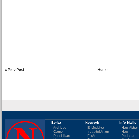
« Prev Post
Home
Berita
Network
Info Majlis
· Archives
· El Meddica
· Haul Akbar
· Game
· Irsyadul Anam
· Haul
· Pendidikan
· FixArt
· Pitulasan