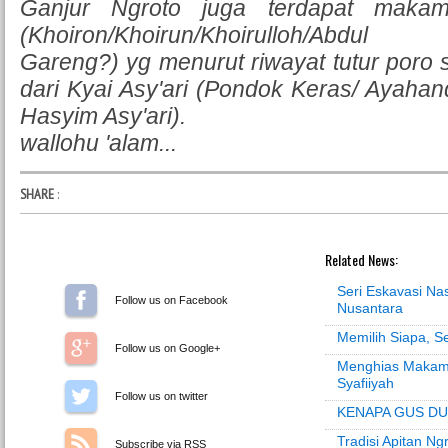
Ganjur Ngroto juga terdapat maka
(Khoiron/Khoirun/Khoirulloh/Abdul
Gareng?) yg menurut riwayat tutur poro
dari Kyai Asy'ari (Pondok Keras/ Ayaha
Hasyim Asy'ari).
wallohu 'alam...
SHARE
:
Related News:
Seri Eskavasi N
Follow us on Facebook
Nusantara
Memilih Siapa, 
Follow us on Google+
Menghias Makam
Syafiiyah
Follow us on Twitter
KENAPA GUS DU
Tradisi Apitan Ng
Subscribe via RSS