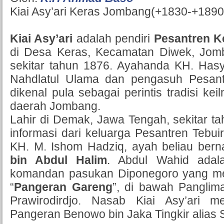
Kiai Asy’ari Keras Jombang(+1830-+1890
Kiai Asy’ari
adalah pendiri
Pesantren K
di Desa Keras, Kecamatan Diwek, Jom
sekitar tahun 1876. Ayahanda KH. Hasyi
Nahdlatul Ulama dan pengasuh Pesantr
dikenal pula sebagai perintis tradisi ke
daerah Jombang.
Lahir di Demak, Jawa Tengah, sekitar t
informasi dari keluarga Pesantren Tebuire
KH. M. Ishom Hadziq, ayah beliau be
bin Abdul Halim
. Abdul Wahid adal
komandan pasukan Diponegoro yang 
“
Pangeran Gareng
”, di bawah Panglim
Prawirodirdjo. Nasab Kiai Asy’ari m
Pangeran Benowo bin Jaka Tingkir alias 