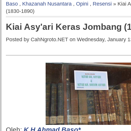
Baso
,
Khazanah Nusantara
,
Opini
,
Resensi
» Kiai 
(1830-1890)
Kiai Asy'ari Keras Jombang (
Posted by CahNgroto.NET on Wednesday, January 1
Oleh:
K.H Ahmad Baso*