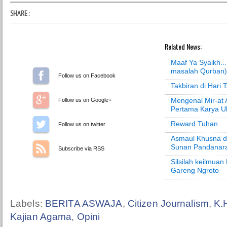
SHARE
:
Related News:
Maaf Ya Syaikh..
masalah Qurban)
Follow us on Facebook
Takbiran di Hari T
Mengenal Mir-at A
Follow us on Google+
Pertama Karya U
Reward Tuhan
Follow us on Twitter
Asmaul Khusna d
Sunan Pandanar
Subscribe via RSS
Silsilah keilmua
Gareng Ngroto
Labels:
BERITA ASWAJA
,
Citizen Journalism
,
K.
Kajian Agama
,
Opini