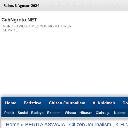
Sabtu, 8 Agustus 2026
CahNgroto.NET
NGROTO WELCOMES YOU NGROTO PER
SEMPRE
Home
Peristiwa
Citizen Journalism
Al Khidmah
Do
Politik
Sosial
Budaya
Ekonomi
Wisata
Hiburan
Olahraga
Kuliner
Home
»
BERITA ASWAJA
,
Citizen Journalism
,
K.H M