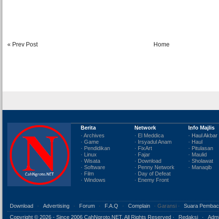
« Prev Post
Home
Berita
Network
Info Majlis
· Archives
· El Meddica
· Haul Akbar
· Game
· Irsyadul Anam
· Haul
· Pendidikan
· FixArt
· Pitulasan
· Linux
· Fajar
· Maulid
· Wisata
· Download
· Sholawat
· Software
· Penny Network
· Manaqib
· Film
· Day of Defeat
· Windows
· Enemy Front
Download
·
Advertising
·
Forum
·
F.A.Q
·
Complain
· Garansi ·
Suara Pembac
Copyright ©
2026 - Since 2006 CahNgroto.NET, All Rights Reserved ·
Redaksi
·
Admi