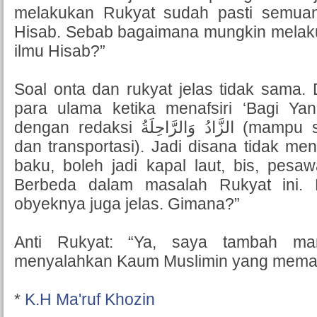
melakukan Rukyat sudah pasti semuan
Hisab. Sebab bagaimana mungkin melak
ilmu Hisab?”
Soal onta dan rukyat jelas tidak sama. 
para ulama ketika menafsiri ‘Bagi Y
dengan redaksi الزَّادُ وَالرَّاحِلَةُ (mampu secara perbekalan
dan transportasi). Jadi disana tidak me
baku, boleh jadi kapal laut, bis, pesaw
Berbeda dalam masalah Rukyat ini. P
obyeknya juga jelas. Gimana?”
Anti Rukyat: “Ya, saya tambah man
menyalahkan Kaum Muslimin yang memak
*
K.H Ma'ruf Khozin