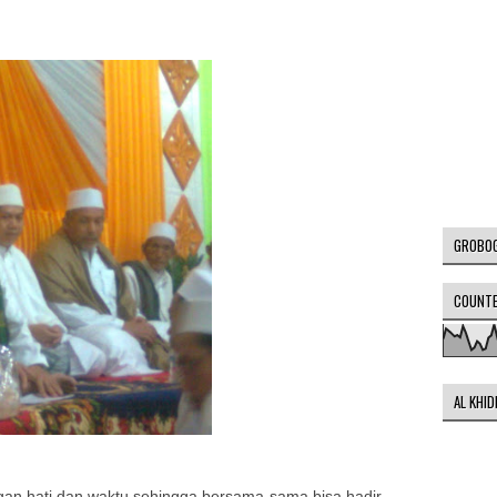
GROBO
COUNT
AL KHI
gan hati dan waktu sehingga bersama-sama bisa hadir