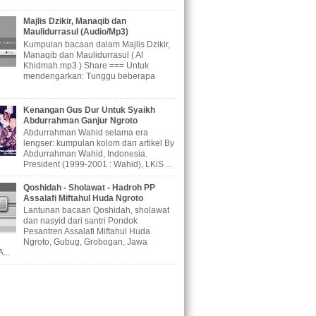
Majlis Dzikir, Manaqib dan
Maulidurrasul (Audio/Mp3)
Kumpulan bacaan dalam Majlis Dzikir,
Manaqib dan Maulidurrasul ( Al
Khidmah.mp3 ) Share === Untuk
mendengarkan: Tunggu beberapa
Kenangan Gus Dur Untuk Syaikh
Abdurrahman Ganjur Ngroto
Abdurrahman Wahid selama era
lengser: kumpulan kolom dan artikel By
Abdurrahman Wahid, Indonesia.
President (1999-2001 : Wahid), LKiS ...
Qoshidah - Sholawat - Hadroh PP
Assalafi Miftahul Huda Ngroto
Lantunan bacaan Qoshidah, sholawat
dan nasyid dari santri Pondok
Pesantren Assalafi Miftahul Huda
Ngroto, Gubug, Grobogan, Jawa
...