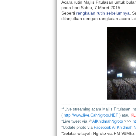
Acara rutin Majlis Pitulasan untuk bu
pada hari Sabtu, 7 Maret 2015.
Seperti
rangkaian rutin sebelumnya
, S
dilanjutkan dengan rangkaian acara la
----------------------------------------------
*
*Live streaming acara Majlis Pitulasan In
KL
(
http://www.live.CahNgroto.NET
) atau
*Live tweet via @
AlKhidmahNgroto
>>>
h
*Update photo via
Facebook Al Khidmah N
*Sekitar wilayah Ngroto via FM 99Mhz