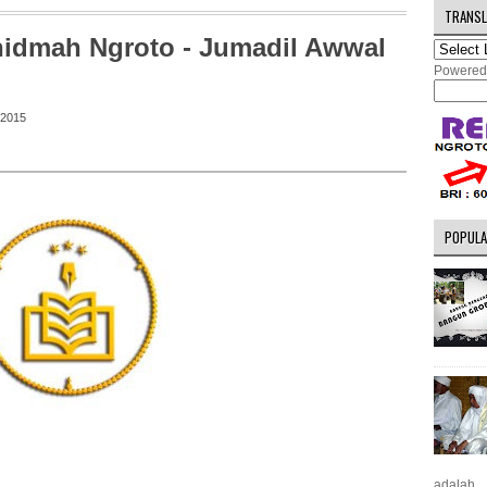
TRANSL
Khidmah Ngroto - Jumadil Awwal
Powered
 2015
POPULA
adalah...