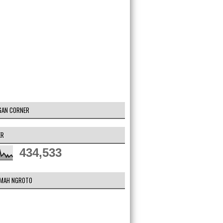
GAN CORNER
ER
434,533
DMAH NGROTO