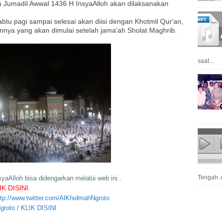
lan Jumadil Awwal 1436 H InsyaAlloh akan dilaksanakan
abtu pagi sampai selesai akan diisi dengan Khotmil Qur'an,
innya yang akan dimulai setelah jama'ah Sholat Maghrib.
saat...
Tengah. A
syaAlloh bisa didengarkan melalui web ini..
IK DISINI.
ttp://www.twitter.com/AlKhidmahNgroto
groto
/
KLIK DISINI