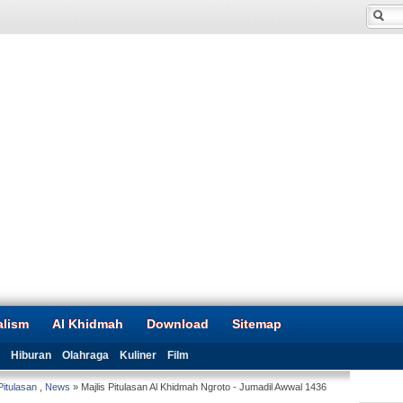
alism
Al Khidmah
Download
Sitemap
Hiburan
Olahraga
Kuliner
Film
Pitulasan
,
News
» Majlis Pitulasan Al Khidmah Ngroto - Jumadil Awwal 1436