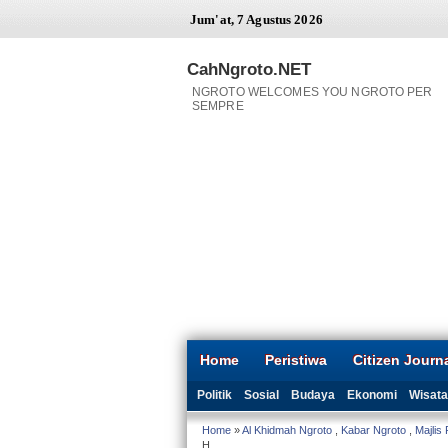
Jum'at, 7 Agustus 2026
CahNgroto.NET
NGROTO WELCOMES YOU NGROTO PER
SEMPRE
Home
Peristiwa
Citizen Journ
Politik
Sosial
Budaya
Ekonomi
Wisata
Home
»
Al Khidmah Ngroto
,
Kabar Ngroto
,
Majlis 
H