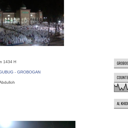
on 1434 H
GROBO
 GUBUG - GROBOGAN
COUNT
Abdulloh
AL KHI