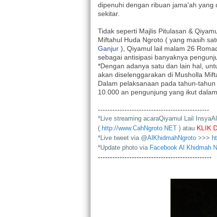
dipenuhi dengan ribuan jama'ah yang 
sekitar.
Tidak seperti Majlis Pitulasan & Qiya
Miftahul Huda Ngroto ( yang masih s
Ganjur
), Qiyamul lail malam 26 Roma
sebagai antisipasi banyaknya pengunj
*Dengan adanya satu dan lain hal, unt
akan diselenggarakan di Musholla Mift
Dalam pelaksanaan pada tahun-tahun se
10.000 an pengunjung yang ikut dalam 
----------------------------------------------
*Live streaming acaraQiyamul Lail InsyaAl
KLIK D
(
http://www.CahNgroto.NET
) atau
*Live tweet via @
AlKhidmahNgroto
>>>
h
*Update photo via
Facebook Al Khidmah N
-----------------------------------------------