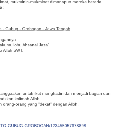
imat, mukminin-mukminat dimanapun mereka berada.
a :
to - Gubug - Grobogan - Jawa Tengah
ongannya
akumullohu Ahsanal Jaza’
o Allah SWT,
nggaaken untuk ikut menghadiri dan menjadi bagian dari
adzkan kalimah Alloh.
 orang-orang yang "dekat" dengan Alloh.
NGROTO-GUBUG-GROBOGAN/123455057678898