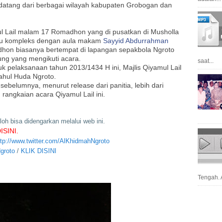
datang dari berbagai wilayah kabupaten Grobogan dan
mul Lail malam 17 Romadhon yang di pusatkan di Musholla
atu kompleks dengan aula makam
Sayyid Abdurrahman
dhon biasanya bertempat di lapangan sepakbola Ngroto
ung yang mengikuti acara.
saat...
uk pelaksanaan tahun 2013/1434 H ini, Majlis Qiyamul Lail
ahul Huda Ngroto.
belumnya, menurut release dari panitia, lebih dari
rangkaian acara Qiyamul Lail ini.
loh bisa didengarkan melalui web ini.
ISINI.
ttp://www.twitter.com/AlKhidmahNgroto
groto
/
KLIK DISINI
Tengah. A