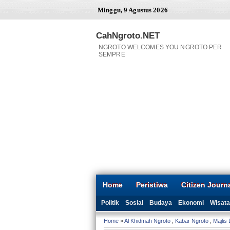
Minggu, 9 Agustus 2026
CahNgroto.NET
NGROTO WELCOMES YOU NGROTO PER
SEMPRE
Home
Peristiwa
Citizen Journ
Politik
Sosial
Budaya
Ekonomi
Wisata
Home
»
Al Khidmah Ngroto
,
Kabar Ngroto
,
Majlis 