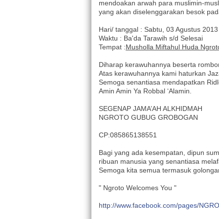
mendoakan arwah para muslimin-musl
yang akan diselenggarakan besok pad
Hari/ tanggal : Sabtu, 03 Agustus 2013
Waktu : Ba'da Tarawih s/d Selesai
Tempat :
Musholla Miftahul Huda Ngro
Diharap kerawuhannya beserta romb
Atas kerawuhannya kami haturkan Jaz
Semoga senantiasa mendapatkan Ridl
Amin Amin Ya Robbal ‘Alamin.
SEGENAP JAMA’AH ALKHIDMAH
NGROTO GUBUG GROBOGAN
CP:085865138551
Bagi yang ada kesempatan, dipun suma
ribuan manusia yang senantiasa melaf
Semoga kita semua termasuk golongan
" Ngroto Welcomes You "
http://www.facebook.com/pages/