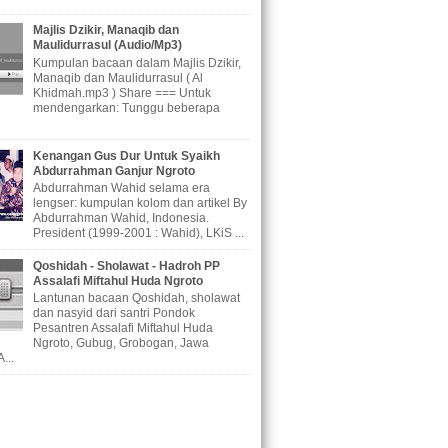
Majlis Dzikir, Manaqib dan
Maulidurrasul (Audio/Mp3)
Kumpulan bacaan dalam Majlis Dzikir,
Manaqib dan Maulidurrasul ( Al
Khidmah.mp3 ) Share === Untuk
mendengarkan: Tunggu beberapa
Kenangan Gus Dur Untuk Syaikh
Abdurrahman Ganjur Ngroto
Abdurrahman Wahid selama era
lengser: kumpulan kolom dan artikel By
Abdurrahman Wahid, Indonesia.
President (1999-2001 : Wahid), LKiS ...
Qoshidah - Sholawat - Hadroh PP
Assalafi Miftahul Huda Ngroto
Lantunan bacaan Qoshidah, sholawat
dan nasyid dari santri Pondok
Pesantren Assalafi Miftahul Huda
Ngroto, Gubug, Grobogan, Jawa
...