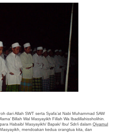
oh dari Allah SWT serta Syafa’at Nabi Muhammad SAW
lama’ Billah Wal Masyayikh Fillah Wa Ibadillahissholihin.
ara Habaib/ Masyayikh/ Bapak/ Ibu/ Sdr/i dalam
Qiyamul
Masyayikh, mendoakan kedua orangtua kita, dan