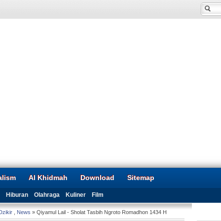
alism
Al Khidmah
Download
Sitemap
Hiburan
Olahraga
Kuliner
Film
Dzikir
,
News
» Qiyamul Lail - Sholat Tasbih Ngroto Romadhon 1434 H