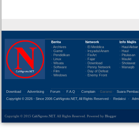
Berita
Network
Info Majlis
· Archives
· El Meddica
· Haul Akbar
· Game
· Irsyadul Anam
· Haul
· Pendidikan
· FixArt
· Pitulasan
· Linux
· Fajar
· Maulid
· Wisata
· Download
· Sholawat
· Software
· Penny Network
· Manaqib
· Film
· Day of Defeat
· Windows
· Enemy Front
Download
·
Advertising
·
Forum
·
F.A.Q
·
Complain
· Garansi ·
Suara Pembac
Copyright ©
2026 - Since 2006 CahNgroto.NET, All Rights Reserved ·
Redaksi
·
Admi
Copyright © 2015
CahNgroto.NET
. All Rights Reserved. Powered by
Blogger