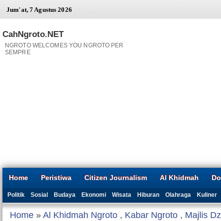
Jum'at, 7 Agustus 2026
CahNgroto.NET
NGROTO WELCOMES YOU NGROTO PER
SEMPRE
Home
Peristiwa
Citizen Journalism
Al Khidmah
Do
Politik
Sosial
Budaya
Ekonomi
Wisata
Hiburan
Olahraga
Kuliner
Home
»
Al Khidmah Ngroto
,
Kabar Ngroto
,
Majlis Dz