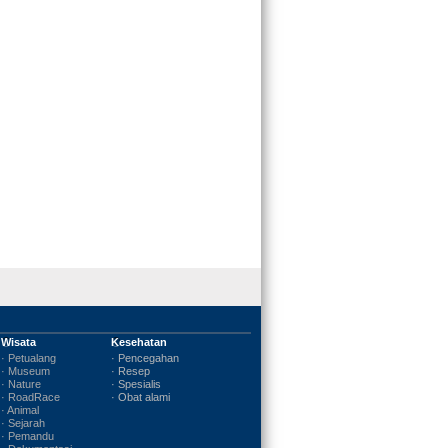
Wisata
Kesehatan
· Petualang
· Pencegahan
· Museum
· Resep
· Nature
· Spesialis
· RoadRace
· Obat alami
· Animal
· Sejarah
· Pemandu