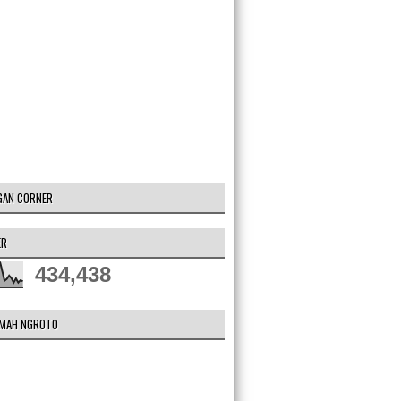
GAN CORNER
ER
434,438
DMAH NGROTO