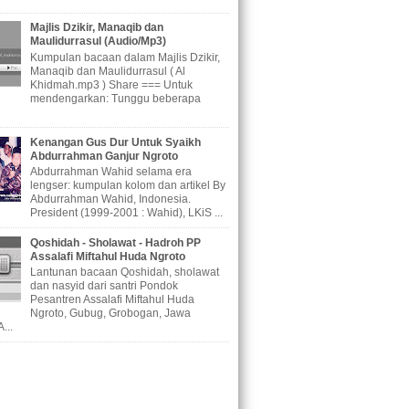
Majlis Dzikir, Manaqib dan
Maulidurrasul (Audio/Mp3)
Kumpulan bacaan dalam Majlis Dzikir,
Manaqib dan Maulidurrasul ( Al
Khidmah.mp3 ) Share === Untuk
mendengarkan: Tunggu beberapa
Kenangan Gus Dur Untuk Syaikh
Abdurrahman Ganjur Ngroto
Abdurrahman Wahid selama era
lengser: kumpulan kolom dan artikel By
Abdurrahman Wahid, Indonesia.
President (1999-2001 : Wahid), LKiS ...
Qoshidah - Sholawat - Hadroh PP
Assalafi Miftahul Huda Ngroto
Lantunan bacaan Qoshidah, sholawat
dan nasyid dari santri Pondok
Pesantren Assalafi Miftahul Huda
Ngroto, Gubug, Grobogan, Jawa
...