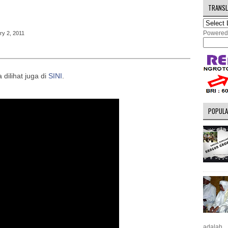
TRANSL
Powered
y 2, 2011
dilihat juga di
SINI
.
POPULA
adalah...