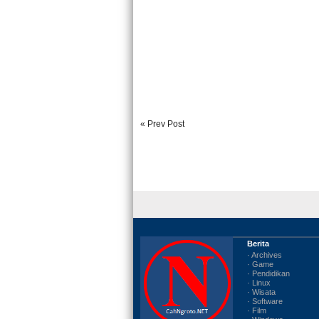
« Prev Post
Berita
· Archives
· Game
· Pendidikan
· Linux
· Wisata
· Software
· Film