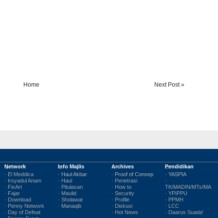
Home
Next Post »
Network
Info Majlis
Archives
Pendidikan
· El Meddica
· Haul Akbar
· Proof of Consep
· YASPIA
· Irsyadul Anam
· Haul
· Penetrasi
·
· FixArt
· Pitulasan
· How to
TK/MADIN/MTs/MA
· Fajar
· Maulid
· Security
· YPIPPU
· Download
· Sholawat
· Profile
· PPMH
· Penny Network
· Manaqib
· Diskusi
· LCC
· Day of Defeat
· Hot News
· Daarus Suada'