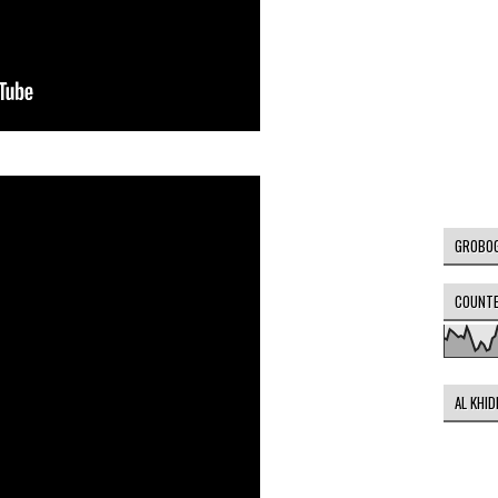
GROBO
COUNT
AL KHI