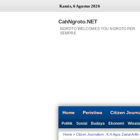
Kamis, 6 Agustus 2026
CahNgroto.NET
NGROTO WELCOMES YOU NGROTO PER
SEMPRE
Home
Peristiwa
Citizen Journ
Politik
Sosial
Budaya
Ekonomi
Wisata
Home
»
Citizen Journalism
,
K.H Agus Zainal Arifin