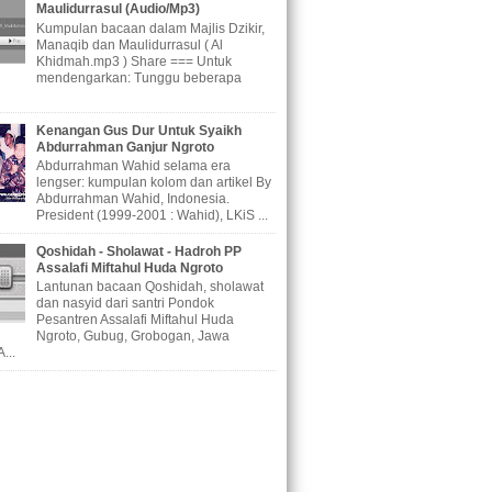
Maulidurrasul (Audio/Mp3)
Kumpulan bacaan dalam Majlis Dzikir,
Manaqib dan Maulidurrasul ( Al
Khidmah.mp3 ) Share === Untuk
mendengarkan: Tunggu beberapa
Kenangan Gus Dur Untuk Syaikh
Abdurrahman Ganjur Ngroto
Abdurrahman Wahid selama era
lengser: kumpulan kolom dan artikel By
Abdurrahman Wahid, Indonesia.
President (1999-2001 : Wahid), LKiS ...
Qoshidah - Sholawat - Hadroh PP
Assalafi Miftahul Huda Ngroto
Lantunan bacaan Qoshidah, sholawat
dan nasyid dari santri Pondok
Pesantren Assalafi Miftahul Huda
Ngroto, Gubug, Grobogan, Jawa
...