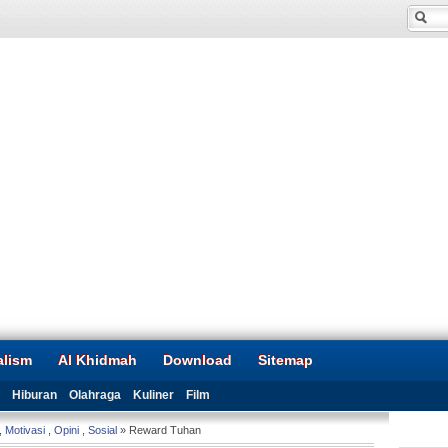
alism
Al Khidmah
Download
Sitemap
Hiburan
Olahraga
Kuliner
Film
,
Motivasi
,
Opini
,
Sosial
» Reward Tuhan