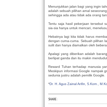
Menunjukkan jalan bagi yang ingin tahu
adalah sebuah pilihan amal seseoran
sehingga ada atau tidak ada orang ta
Tentu saja hasil pekerjaan tersebut
sia-sia hanya untuk mencari, menelusur
Hebatnya lagi kita tidak harus membay
dengan cuma-cuma. Sebuah pilihan la
sulit dan hanya diamalkan oleh beberap
Apalagi yang diberikan adalah bara
berlipat ganda dan itu makin menduduk
Reward Tuhan terhadap manusia yang
Meskipun informasi Google nampak gra
sedunia justru adalah pemilik Google.
*
Dr. H. Agus Zainal Arifin, S.Kom., M.K
SHARE
: