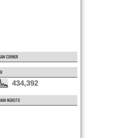
GAN CORNER
ER
434,392
DMAH NGROTO