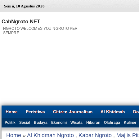
Senin, 10 Agustus 2026
CahNgroto.NET
NGROTO WELCOMES YOU NGROTO PER
SEMPRE
Home
Peristiwa
Citizen Journalism
Al Khidmah
Do
Politik
Sosial
Budaya
Ekonomi
Wisata
Hiburan
Olahraga
Kuliner
Home
»
Al Khidmah Ngroto
,
Kabar Ngroto
,
Majlis Pi