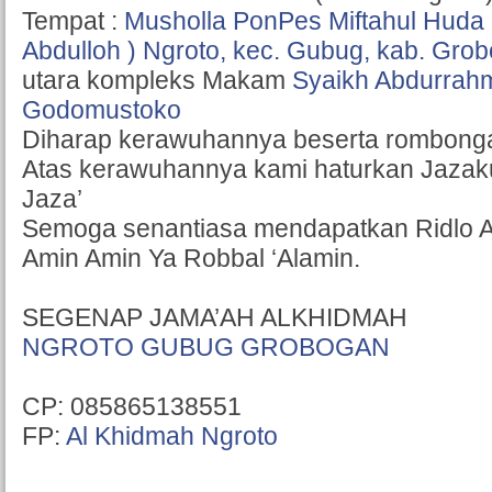
Tempat :
Musholla PonPes Miftahul Huda 
Abdulloh ) Ngroto, kec. Gubug, kab. Gro
utara kompleks Makam
Syaikh Abdurrah
Godomustoko
Diharap kerawuhannya beserta rombong
Atas kerawuhannya kami haturkan Jazak
Jaza’
Semoga senantiasa mendapatkan Ridlo A
Amin Amin Ya Robbal ‘Alamin.
SEGENAP JAMA’AH ALKHIDMAH
NGROTO GUBUG GROBOGAN
CP: 085865138551
FP:
Al Khidmah Ngroto