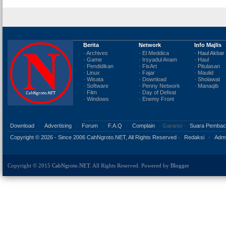
Berita
Network
Info Majlis
· Archives
· El Meddica
· Haul Akbar
· Game
· Irsyadul Anam
· Haul
· Pendidikan
· FixArt
· Pitulasan
· Linux
· Fajar
· Maulid
· Wisata
· Download
· Sholawat
· Software
· Penny Network
· Manaqib
· Film
· Day of Defeat
· Windows
· Enemy Front
Download
·
Advertising
·
Forum
·
F.A.Q
·
Complain
· Garansi ·
Suara Pembac
Copyright ©
2026 - Since 2006 CahNgroto.NET, All Rights Reserved ·
Redaksi
·
Admi
Copyright © 2015
CahNgroto.NET
. All Rights Reserved. Powered by
Blogger