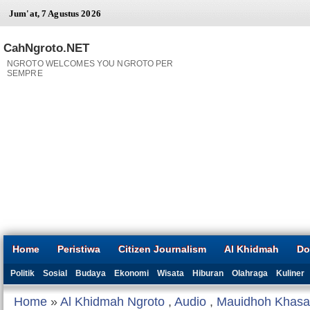
Jum'at, 7 Agustus 2026
CahNgroto.NET
NGROTO WELCOMES YOU NGROTO PER
SEMPRE
Home
Peristiwa
Citizen Journalism
Al Khidmah
Do
Politik
Sosial
Budaya
Ekonomi
Wisata
Hiburan
Olahraga
Kuliner
Home
»
Al Khidmah Ngroto
,
Audio
,
Mauidhoh Khas