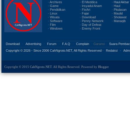
· Archives
· El Meddica
· Haul Akbar
· Game
· Irsyadul Anam
· Haul
· Pendidikan
· FixArt
· Pitulasan
· Linux
· Fajar
· Maulid
· Wisata
· Download
· Sholawat
· Software
· Penny Network
· Manaqib
· Film
· Day of Defeat
· Windows
· Enemy Front
Download
·
Advertising
·
Forum
·
F.A.Q
·
Complain
· Garansi ·
Suara Pembac
Copyright ©
2026 - Since 2006 CahNgroto.NET, All Rights Reserved ·
Redaksi
·
Admi
Copyright © 2015
CahNgroto.NET
. All Rights Reserved. Powered by
Blogger