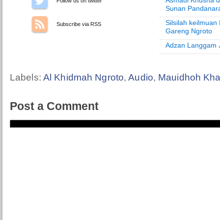
Asmaul Khusna d
Follow us on Twitter
Sunan Pandanar
Silsilah keilmua
Subscribe via RSS
Gareng Ngroto
Adzan Langgam 
Labels:
Al Khidmah Ngroto
,
Audio
,
Mauidhoh Kh
Post a Comment