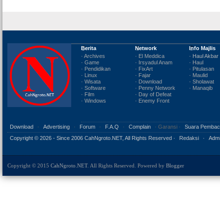
Berita
Network
Info Majlis
· Archives
· El Meddica
· Haul Akbar
· Game
· Irsyadul Anam
· Haul
· Pendidikan
· FixArt
· Pitulasan
· Linux
· Fajar
· Maulid
· Wisata
· Download
· Sholawat
· Software
· Penny Network
· Manaqib
· Film
· Day of Defeat
· Windows
· Enemy Front
Download
·
Advertising
·
Forum
·
F.A.Q
·
Complain
· Garansi ·
Suara Pembac
Copyright ©
2026 - Since 2006 CahNgroto.NET, All Rights Reserved ·
Redaksi
·
Admi
Copyright © 2015
CahNgroto.NET
. All Rights Reserved. Powered by
Blogger