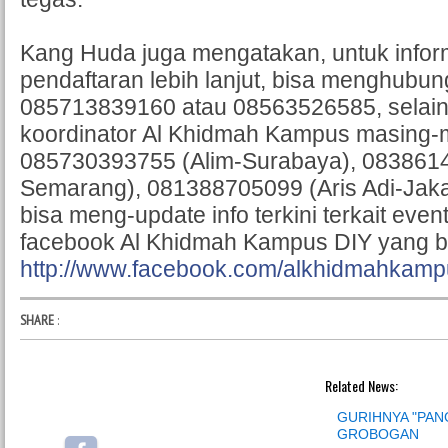
Kang Huda juga mengatakan, untuk infor
pendaftaran lebih lanjut, bisa menghubung
085713839160 atau 08563526585, selain 
koordinator Al Khidmah Kampus masing-m
085730393755 (Alim-Surabaya), 08386147
Semarang), 081388705099 (Aris Adi-Jakar
bisa meng-update info terkini terkait event
facebook Al Khidmah Kampus DIY yang b
http://www.facebook.com/alkhidmahkampu
SHARE
:
Related News:
GURIHNYA "PAN
GROBOGAN