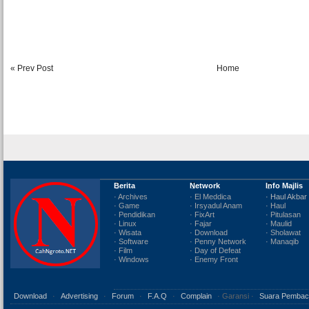
« Prev Post
Home
Berita
Network
Info Majlis
· Archives
· El Meddica
· Haul Akbar
· Game
· Irsyadul Anam
· Haul
· Pendidikan
· FixArt
· Pitulasan
· Linux
· Fajar
· Maulid
· Wisata
· Download
· Sholawat
· Software
· Penny Network
· Manaqib
· Film
· Day of Defeat
· Windows
· Enemy Front
Download
·
Advertising
·
Forum
·
F.A.Q
·
Complain
· Garansi ·
Suara Pembac