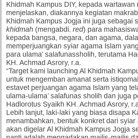
Khidmah Kampus DIY, kepada wartawan me
menjelaskan, diakannya kegiatan makra
Khidmah Kampus Jogja ini juga sebagai s
khidmah
(mengabdi.
red
) para mahasisw
kepada bangsa, negara, dan agama, dal
memperjuangkan syiar agama Islam yang t
para ulama’ salafunassholih, terutama Ha
KH. Achmad Asrory, r.a.
“Target kami launching Al Khidmah Kampu
untuk mengemban amanat serta istiqom
estavet perjuangan agama Islam yang telah
ulama-ulama’ salafunas sholih dan juga p
Hadlorotus Syaikh KH. Achmad Asrory, r.a
Lebih lanjut, laki-laki yang biasa disapa 
menambahkan, bentuk konkret dari syiar
akan digelar Al Khidmah Kampus Jogja s
nanti adalah mengadakan majlis-majlis dz