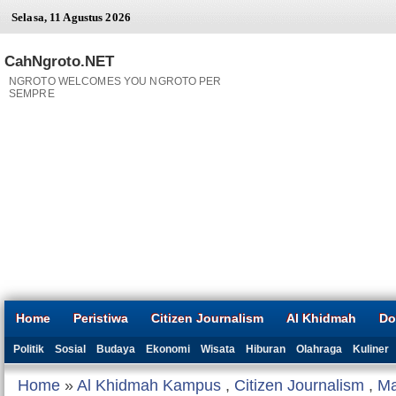
Selasa, 11 Agustus 2026
CahNgroto.NET
NGROTO WELCOMES YOU NGROTO PER
SEMPRE
Home
Peristiwa
Citizen Journalism
Al Khidmah
Do
Politik
Sosial
Budaya
Ekonomi
Wisata
Hiburan
Olahraga
Kuliner
Home
»
Al Khidmah Kampus
,
Citizen Journalism
,
Ma