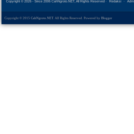
Copyright ©
2026 - Since 2006 CahNgroto.NET, All Rights Reserved ·
Redaksi
·
Admi
Copyright © 2015
CahNgroto.NET
. All Rights Reserved. Powered by
Blogger