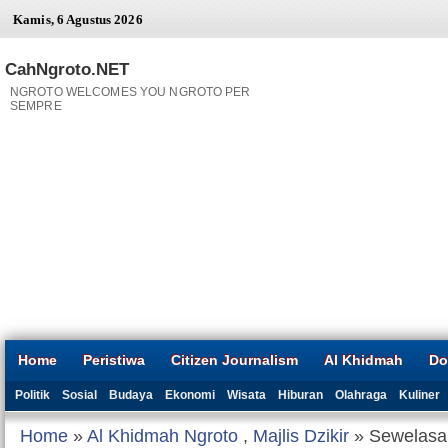
Kamis, 6 Agustus 2026
CahNgroto.NET
NGROTO WELCOMES YOU NGROTO PER
SEMPRE
Home
Peristiwa
Citizen Journalism
Al Khidmah
Do
Politik
Sosial
Budaya
Ekonomi
Wisata
Hiburan
Olahraga
Kuliner
Home
»
Al Khidmah Ngroto
,
Majlis Dzikir
» Sewelasa