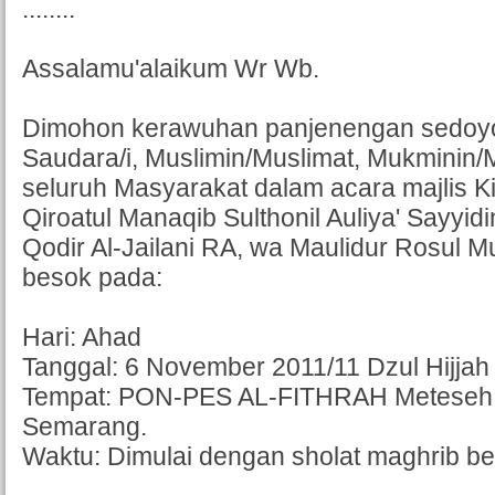
........
Assalamu'alaikum Wr Wb.
Dimohon kerawuhan panjenengan sedoyo
Saudara/i, Muslimin/Muslimat, Mukminin
seluruh Masyarakat dalam acara majlis Kir
Qiroatul Manaqib Sulthonil Auliya' Sayyid
Qodir Al-Jailani RA, wa Maulidur Rosu
besok pada:
Hari: Ahad
Tanggal: 6 November 2011/11 Dzul Hijjah
Tempat: PON-PES AL-FITHRAH Meteseh,
Semarang.
Waktu: Dimulai dengan sholat maghrib ber