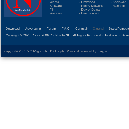
· Wisata
· Download
· Sholawat
· Software
· Penny Network
· Manaqib
· Film
· Day of Defeat
· Windows
· Enemy Front
Download
·
Advertising
·
Forum
·
F.A.Q
·
Complain
· Garansi ·
Suara Pembac
Copyright ©
2026 - Since 2006 CahNgroto.NET, All Rights Reserved ·
Redaksi
·
Admi
Copyright © 2015
CahNgroto.NET
. All Rights Reserved. Powered by
Blogger