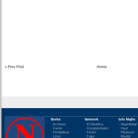
« Prev Post
Home
Berita
Network
Info Majlis
· Archives
· El Meddica
· Haul Akbar
· Game
· Irsyadul Anam
· Haul
· Pendidikan
· FixArt
· Pitulasan
· Linux
· Fajar
· Maulid