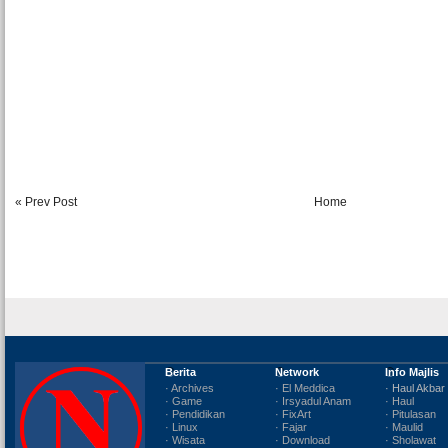
« Prev Post
Home
Berita
Network
Info Majlis
· Archives
· El Meddica
· Haul Akbar
· Game
· Irsyadul Anam
· Haul
· Pendidikan
· FixArt
· Pitulasan
· Linux
· Fajar
· Maulid
· Wisata
· Download
· Sholawat