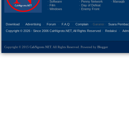
· Software
· Penny Network
· Manaqib
· Film
· Day of Defeat
· Windows
· Enemy Front
Download
·
Advertising
·
Forum
·
F.A.Q
·
Complain
· Garansi ·
Suara Pembac
Copyright ©
2026 - Since 2006 CahNgroto.NET, All Rights Reserved ·
Redaksi
·
Admi
Copyright © 2015
CahNgroto.NET
. All Rights Reserved. Powered by
Blogger