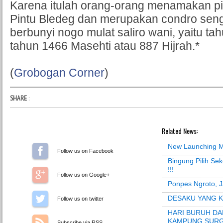
Karena itulah orang-orang menamakan pin
Pintu Bledeg dan merupakan condro sen
berbunyi nogo mulat saliro wani, yaitu t
tahun 1466 Masehti atau 887 Hijrah.*
(
Grobogan Corner
)
SHARE
:
Related News:
New Launching M
Follow us on Facebook
Bingung Pilih Se
!!!
Follow us on Google+
Ponpes Ngroto, J
DESAKU YANG K
Follow us on Twitter
HARI BURUH DA
KAMPUNG SUR
Subscribe via RSS