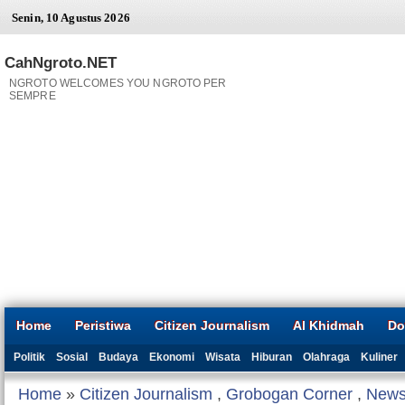
Senin, 10 Agustus 2026
CahNgroto.NET
NGROTO WELCOMES YOU NGROTO PER
SEMPRE
Home
Peristiwa
Citizen Journalism
Al Khidmah
Do
Politik
Sosial
Budaya
Ekonomi
Wisata
Hiburan
Olahraga
Kuliner
Home
»
Citizen Journalism
,
Grobogan Corner
,
New